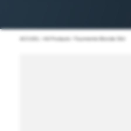
ACCUEIL
>
All Products
>
Tourmente Blonde 33cl