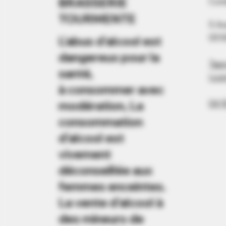
BRASSERIE
Con
TOURMENTE
5 A
051
L'abus d'alcool est
dangereux pour la
Tap
santé,
l.c
à consommer avec
04 9
modération, La
consommation
d'alcool est
vivement
déconseillée aux
femmes enceintes.
La vente d'alcool à
des mineurs de