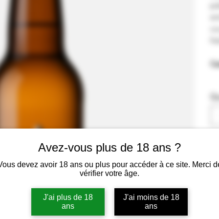
pa
en
co
fr
Ca
Qu
Avez-vous plus de 18 ans ?
Vous devez avoir 18 ans ou plus pour accéder à ce site. Merci d
vérifier votre âge.
J'ai plus de 18
J'ai moins de 18
ans
ans