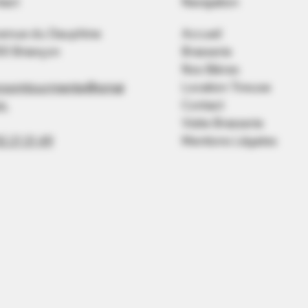
tact
Navigation
venue du Dauphine
Accueil
00 Briançon
Brasserie
Nos Bières
roomtourmente@gmai
Location Tireuse
om
Contact
Visite Brasserie
2 21 31 49
Mentions Légales