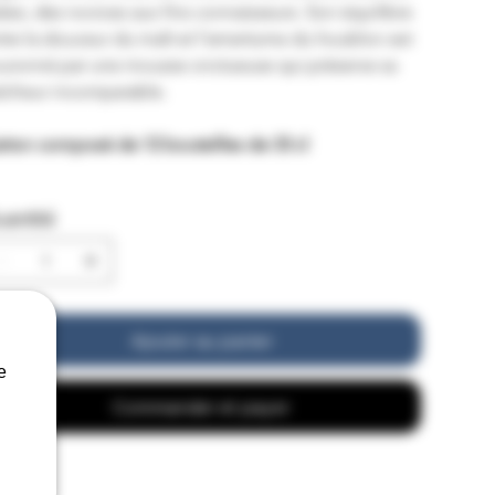
lais, des novices aux fins connaisseurs. Son équilibre 
tre la douceur du malt et l'amertume du houblon est 
uronné par une mousse onctueuse qui préserve sa 
aîcheur incomparable.
rton composé de 12 bouteilles de 33 cl
antité
Ajouter au panier
e
Commander et payer