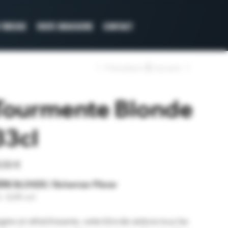
 TIREUSE
VISITE BRASSERIE
CONTACT
Précédent
Suivant
Tourmente Blonde
33cl
,50 €
ÈRE BLONDE / Bohemian Pilsner
c. 4,6% vol.
gère et rafraîchissante, cette blonde séduira tous les 